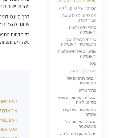
האמונות של סיינטולוגיה
מהיותו ישות רוחנ
המייסד של סיינטולוגיה
מה סיינטולוגיה עושה
דרך סיינטולוגי
עבור הפרט
אותם ולהצליח ל
ספרי סיינטולוגיה
ודיאנטיקה
כל הדתות מחפשו
שירותי הכשרה של
משקרים ומפעולות
סיינטולוגיה ודיאנטיקה
אודיטינג של סיינטולוגיה
ודיאנטיקה
קליר
Operating Thetan
יועצים רוחניים של
סיינטולוגיה
בתוך ארגון
הגישות והעיסוק המעשי
האם האדם 
בסיינטולוגיה
סיינטולוגיה ועיסוקים
איך אדם י
אחרים
האם בסיינ
המבנה הארגוני של
סיינטולוגיה
help Man?
ניהול ארגון סיינטולוגיה