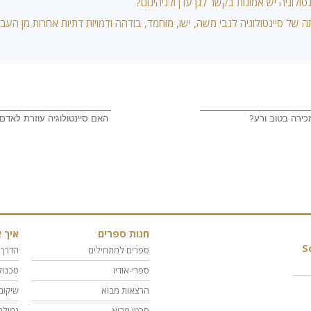
ולוגיה יש אמונות בקשר לגן עדן ולגיהינום?
 של סיינטולוגיה לגבי משה, ישו, מוחמד, בודהה ודמויות דתיות אחרות מן העב
כירה בטוב ורע?
האם סיינטולוגיה עוזרת לאדם
חנות ספרים
איך א
S
ספרים למתחילים
הדרך 
ספרי-אודיו
טכנול
הרצאות מבוא
שיקום
סרטי מבוא
גמילה