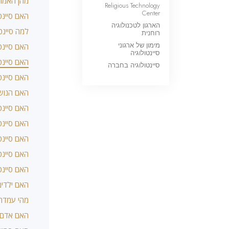
מהן האמונ
Religious Technology
Center
האם סיינט
הארגון לטכנולוגיה
למה סיינט
רוחנית
מימון של ארגוני
האם סיינט
סיינטולוגיה
האם סיינט
סיינטולוגיה בחברה
האם סיינט
האם הנושא
האם סיינט
האם סיינט
האם סיינט
האם סיינט
האם סיינט
האם ילדים
מהי עמדתה
האם אדם י