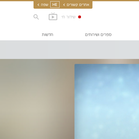
אתרים קשורים
HE
שפה
שידור חי
ספרים ושירותים
חדשות
מתחילים
יו
מבוא
וא
מתחילים
ת אדם
אדם (CCHR)
בים של סיינטולוגיה