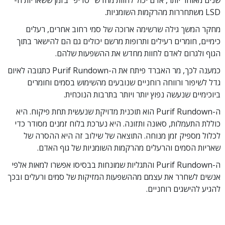
LSD משתחררות מהרקמות השומניות.
מחקר המשך גילה שרשימה ארוכה של סמי רחוב אחרים, רעלים
כימיים, חומרים רעילים ותרופות מרשם יכולים גם הם להישאר בתוך
הגוף ולגרום לאדם לחוות מחדש את ההשפעות שלהם.
כמענה לכך, מר האברד פיתח את ה-Purif Rundown כתגובה לאיום
גדל לשיפור ורווחה רוחניים שנובעים מהשימוש בסמים וחומרים
ביוכימיים שנעשה נפוץ יותר ויותר בתרבות הנוכחית.
ה-Purif Rundown הוא תוכנית מדויקת שנעשית תחת פיקוח. היא
כוללת התעמלות, סאונה ותזונה. היא נערכת בלוח זמנים מסודר כדי
לכלול מספיק זמן מנוחה. התוצאה של שילוב זה היא ההסרה של
שאריות הסמים והרעלים מהרקמות השומניות של גוף האדם.
ה-Purif Rundown והתגליות שמונחות בבסיסו אפשרו למאות אלפי
אנשים לשחרר את עצמם מההשפעות המזיקות של סמים ורעלים ובכך
להגיע להישגים רוחניים.