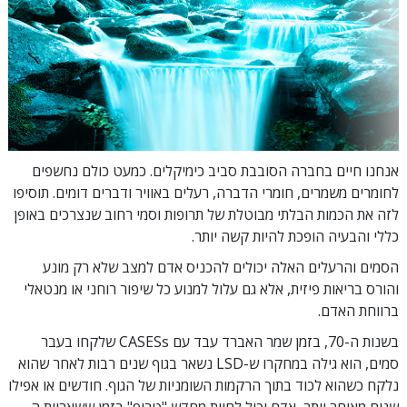
אנחנו חיים בחברה הסובבת סביב כימיקלים. כמעט כולם נחשפים
לחומרים משמרים, חומרי הדברה, רעלים באוויר ודברים דומים. תוסיפו
לזה את הכמות הבלתי מבוטלת של תרופות וסמי רחוב שנצרכים באופן
כללי והבעיה הופכת להיות קשה יותר.
הסמים והרעלים האלה יכולים להכניס אדם למצב שלא רק מונע
והורס בריאות פיזית, אלא גם עלול למנוע כל שיפור רוחני או מנטאלי
ברווחת האדם.
בשנות ה-70, בזמן שמר האברד עבד עם CASESs שלקחו בעבר
סמים, הוא גילה במחקרו ש-LSD נשאר בגוף שנים רבות לאחר שהוא
נלקח כשהוא לכוד בתוך הרקמות השומניות של הגוף. חודשים או אפילו
שנים מאוחר יותר, אדם יכול לחוות מחדש "טריפ" בזמן ששאריות ה-