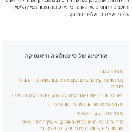
קהילה מתוך אמון בזמן סשן של אודיטינג נחשב לקדוש על-ידי הארגון
והיועצים הרוחניים של הארגון. כל מידע כזה נשמר
חסוי לחלוטין
על-ידי יועץ רוחני ועל-ידי הארגון.
אודיטינג של סיינטולוגיה ודיאנטיקה
מהו אודיטינג?
בסיינטולוגיה קיימים שני נתיבים, אודיטינג והכשרה, מה ההבדל
בינהם?
האם כל חברי הצוות בארגון סיינטולוגיה מקבלים אודיטינג והכשרה?
מה המשמעות של המונחים אודיטור ופרקליר?
מהו אי-מיטר וכיצד הוא פועל?
למה אדם שמשתמש בסמים באופן קבוע צריך להמתין שישה
שבועות ללא שימוש בסמים לפני קבלת אודיטינג?