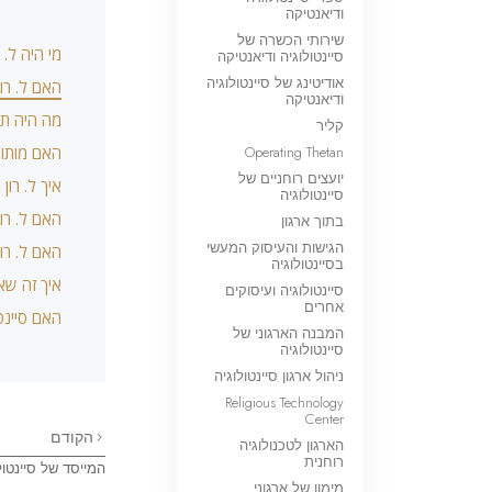
ודיאנטיקה
שירותי הכשרה של
מי היה ל. 
סיינטולוגיה ודיאנטיקה
אודיטינג של סיינטולוגיה
האם ל. רון
ודיאנטיקה
מה היה תפק
קליר
Operating Thetan
האם מותו 
יועצים רוחניים של
איך ל. רו
סיינטולוגיה
האם ל. רו
בתוך ארגון
הגישות והעיסוק המעשי
האם ל. רון
בסיינטולוגיה
איך זה שא
סיינטולוגיה ועיסוקים
אחרים
האם סיינטו
המבנה הארגוני של
סיינטולוגיה
ניהול ארגון סיינטולוגיה
Religious Technology
Center
הקודם
הארגון לטכנולוגיה
רוחנית
המייסד של סיינטול
מימון של ארגוני