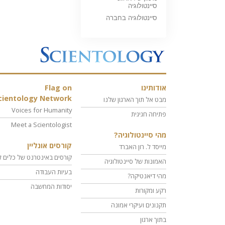
סיינטולוגיה
סיינטולוגיה בחברה
אודותינו
Flag on
cientology Network
מבט אל תוך הארגון שלנו
Voices for Humanity
פתיחה חגיגית
Meet a Scientologist
מהי סיינטולוגיה?
קורסים אונליין
מייסד ל. רון האברד
קורסים באינטרנט של כלים ל
האמונות של סיינטולוגיה
בעיות העבודה
מהי דיאנטיקה?
יסודות המחשבה
רקע ומקורות
תקנונים ועיקרי אמונה
בתוך ארגון