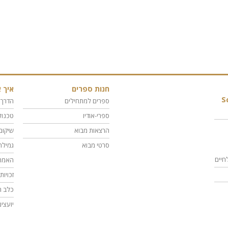
חנות ספרים
איך א
S
ספרים למתחילים
הדרך 
ספרי-אודיו
טכנול
הרצאות מבוא
שיקום
סרטי מבוא
גמילה
חיים
האמת
זכויו
כלב ה
יועצי