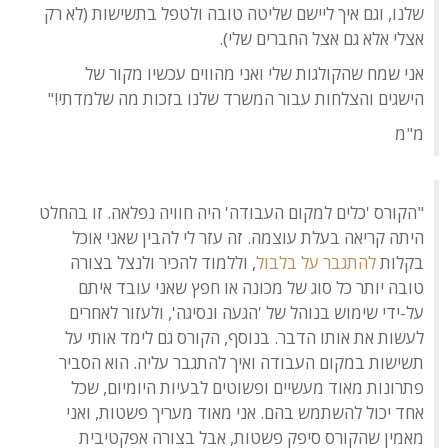
שלנו, וגם איך ליישם שליטה טובה ולטפל בתשישות (לא רק
אצלי אלא גם אצל החברים שלי).
אני שמח שהקולגות שלי ואני מהווים עכשיו מקור של
הישגים והצלחות עבור המשרד שלנו בזכות מה שלמדתי!"
מ"מ
"הקורס 'כלים למקום העבודה' היה חוויה נפלאה. זו בהחלט
היתה קריאה בעלת עוצמה. זה עזר לי להבין שאני אוכל
בקלות
להתגבר על בלבול
, וללמוד להכיר ולנצל בצורה
טובה יותר כל סוג של מכונה או חפץ שאני עובד איתם
על-ידי שימוש בנוהל של 'הגעה ונסיגה', ולעזור לאחרים
לעשות את אותו הדבר. בנוסף, הקורס גם לימד אותי על
תשישות במקום העבודה ואיך להתגבר עליה. הוא הסביר
פתרונות מאוד מעשיים ופשוטים לבעיות היומיום, שכל
אחד יכול להשתמש בהם. אני מאוד מעריך פשטות, ואני
מאמין שהקורס סיפק פשטות, אבל בצורה אפקטיבית