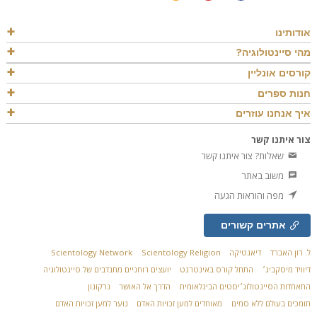
אודותינו
מהי סיינטולוגיה?
קורסים אונליין
חנות ספרים
איך אנחנו עוזרים
צור איתנו קשר
שאלות? צור איתנו קשר
משוב באתר
מפה והוראות הגעה
אתרים קשורים
ל. רון האברד
דיאנטיקה
Scientology Religion
Scientology Network
דיוויד מיסקביג׳
התחל קורס באינטרנט
יועצים רוחניים מתנדבים של סיינטולוגיה
התאחדות הסיינטולוג׳יסטים הבינלאומית
הדרך אל האושר
נרקונון
תומכים בעולם ללא סמים
מאוחדים למען זכויות האדם
נוער למען זכויות האדם