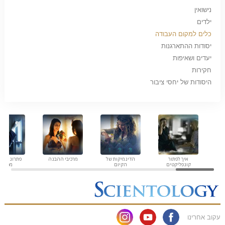
נישואין
ילדים
כלים למקום העבודה
יסודות ההתארגנות
יעדים ושאיפות
חקירות
היסודות של יחסי ציבור
איך לפתור
הדינמיקות של
מרכיבי ההבנה
פתרונות לס
קונפליקטים
הקיום
מסוכנת
עקוב אחרינו